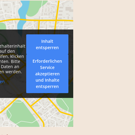
Inhalt
zhalterinhalt
entsperren
auf den
ifen, klicken
Erforderlichen
nten. Bitte
i Daten an
Service
ben werden.
akzeptieren
und Inhalte
nen
entsperren