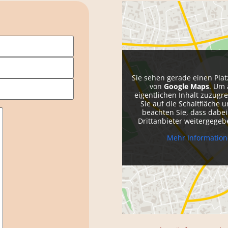
Sie sehen gerade einen Plat
von
Google Maps
. Um 
eigentlichen Inhalt zuzugre
Sie auf die Schaltfläche u
beachten Sie, dass dabe
Drittanbieter weitergege
Mehr Informatio