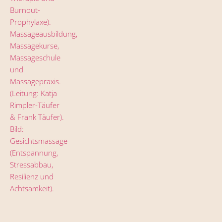
MASSAGEKURSE IN BONN